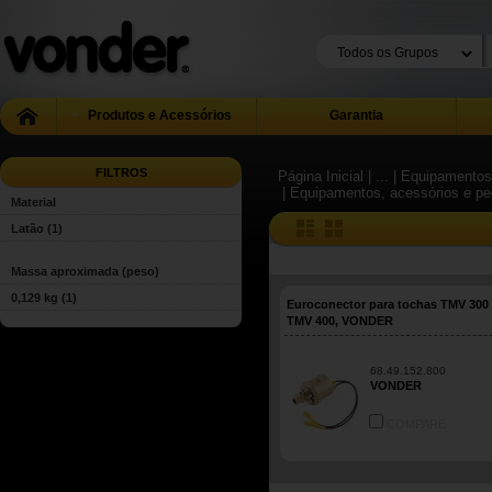
Produtos e Acessórios
Garantia
FILTROS
Página Inicial
| ...
| Equipamentos
| Equipamentos, acessórios e peç
Material
Latão
(1)
Massa aproximada (peso)
0,129 kg
(1)
Euroconector para tochas TMV 300
TMV 400, VONDER
68.49.152.800
VONDER
COMPARE