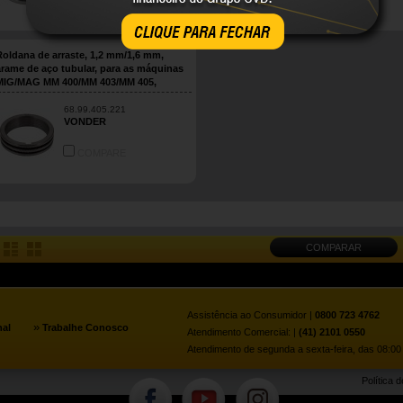
COMPARE
COMPARE
CLIQUE PARA FECHAR
Roldana de arraste, 1,2 mm/1,6 mm,
arame de aço tubular, para as máquinas
MIG/MAG MM 400/MM 403/MM 405,
VONDER
68.99.405.221
VONDER
COMPARE
COMPARAR
Assistência ao Consumidor |
0800 723 4762
»
nal
Trabalhe Conosco
Atendimento Comercial: |
(41) 2101 0550
Atendimento de segunda a sexta-feira, das 08:00 
Política 