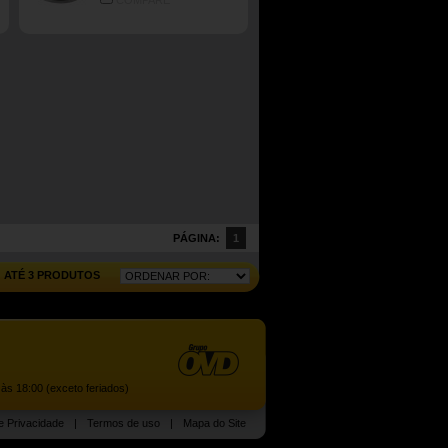
COMPARE
PÁGINA:
1
ATÉ 3 PRODUTOS
às 18:00 (exceto feriados)
de Privacidade
|
Termos de uso
|
Mapa do Site