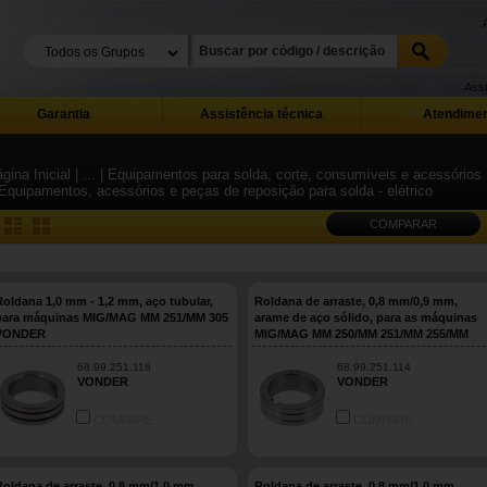
Assi
Garantia
Assistência técnica
Atendimen
gina Inicial
| ...
| Equipamentos para solda, corte, consumíveis e acessórios
 Equipamentos, acessórios e peças de reposição para solda - elétrico
COMPARAR
Roldana 1,0 mm - 1,2 mm, aço tubular,
Roldana de arraste, 0,8 mm/0,9 mm,
para máquinas MIG/MAG MM 251/MM 305
arame de aço sólido, para as máquinas
VONDER
MIG/MAG MM 250/MM 251/MM 255/MM
305/MMP 252, VONDER
68.99.251.116
68.99.251.114
VONDER
VONDER
COMPARE
COMPARE
Roldana de arraste, 0,8 mm/1,0 mm,
Roldana de arraste, 0,8 mm/1,0 mm,