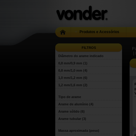
Produtos e Acessórios
FILTROS
Pá
|
Diâmetro do arame indicado
0,8 mm/0,9 mm
(1)
0,8 mm/1,0 mm
(4)
1,0 mm/1,2 mm
(6)
1,2 mm/1,6 mm
(2)
Tipo de arame
Arame de alumínio
(4)
Arame sólido
(6)
Arame tubular
(3)
Massa aproximada (peso)