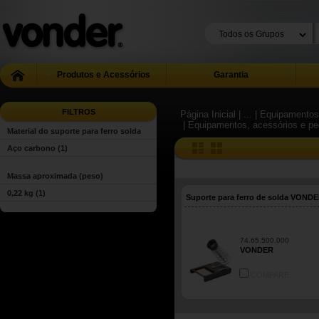
Produtos e Acessórios
Garantia
FILTROS
Página Inicial
| ...
| Equipamentos
| Equipamentos, acessórios e peç
Material do suporte para ferro solda
Aço carbono
(1)
Massa aproximada (peso)
0,22 kg
(1)
Suporte para ferro de solda VOND
74.65.500.000
VONDER
COMPARE