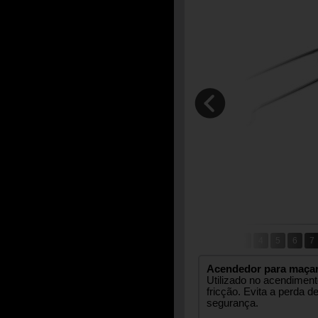
1
2
3
4
5
6
7
Acendedor para maçar
Utilizado no acendimen
fricção. Evita a perda d
segurança.