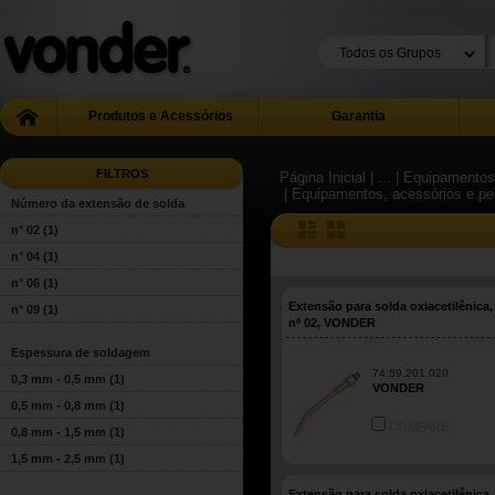
Produtos e Acessórios
Garantia
FILTROS
Página Inicial
| ...
| Equipamentos
| Equipamentos, acessórios e peç
Número da extensão de solda
n° 02
(1)
n° 04
(1)
n° 06
(1)
Extensão para solda oxiacetilênica,
n° 09
(1)
nº 02, VONDER
Espessura de soldagem
74.59.201.020
0,3 mm - 0,5 mm
(1)
VONDER
0,5 mm - 0,8 mm
(1)
COMPARE
0,8 mm - 1,5 mm
(1)
1,5 mm - 2,5 mm
(1)
Extensão para solda oxiacetilênica,