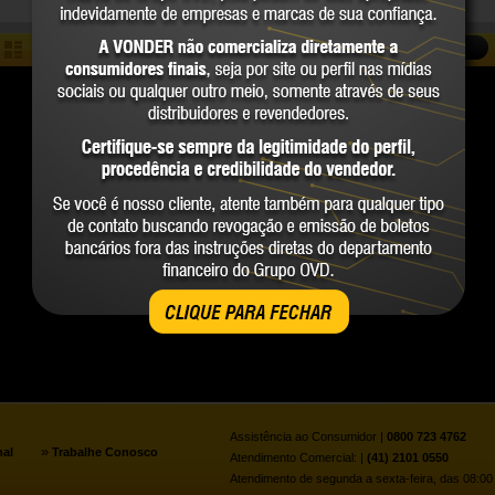
COMPARAR
CLIQUE PARA FECHAR
Assistência ao Consumidor |
0800 723 4762
»
nal
Trabalhe Conosco
Atendimento Comercial: |
(41) 2101 0550
Atendimento de segunda a sexta-feira, das 08:00 