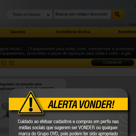
Assi
Garantia
Assistência técnica
Atendimen
gina Inicial
| ...
| Equipamentos para solda, corte, consumíveis e acessórios
 Equipamentos, acessórios e peças de reposição para solda e corte - à gás
COMPARAR
Regulador de pressão para
argônio/mistura, RAR 30, VONDER
74.86.030.003
VONDER
COMPARE