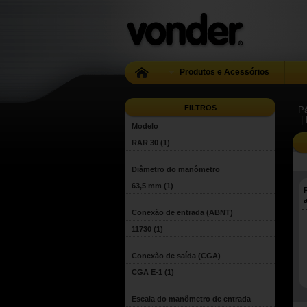
Produtos e Acessórios
FILTROS
Pá
|
Modelo
RAR 30
(1)
Diâmetro do manômetro
63,5 mm
(1)
Conexão de entrada (ABNT)
11730
(1)
Conexão de saída (CGA)
CGA E-1
(1)
Escala do manômetro de entrada