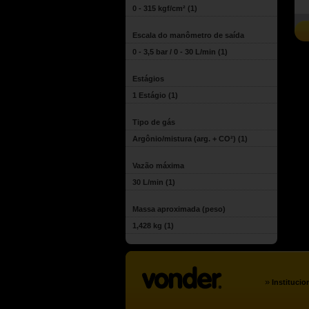
0 - 315 kgf/cm²
(1)
Escala do manômetro de saída
0 - 3,5 bar / 0 - 30 L/min
(1)
Estágios
1 Estágio
(1)
Tipo de gás
Argônio/mistura (arg. + CO²)
(1)
Vazão máxima
30 L/min
(1)
Massa aproximada (peso)
1,428 kg
(1)
»
Institucio