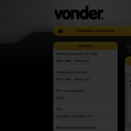
Produtos e Acessórios
FILTROS
Pá
|
Bitola da conexão de saída
9/16" UNF - Fêmea
(1)
Conexão de entrada
9/16" UNF - Macho
(1)
Fios por polegada
18
(1)
Gás
Oxigênio / Acetileno
(1)
Massa aproximada (peso)