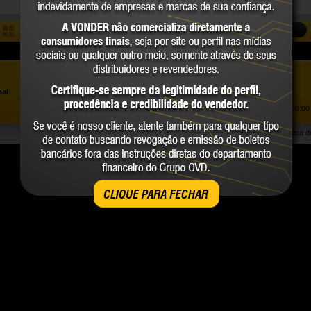
COMPARAR
Assistência ao Consumidor |
0800 723 4762
»
nal
Trabalhe Conosco
Atendimento Comercial: |
(41) 2101 0550
Atendimento de segunda a sexta-feira, das 08:00 
Política 
CLIQUE PARA FECHAR