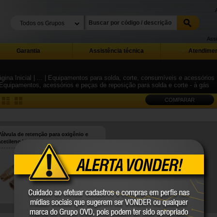
Assi
Garantia
Assistência técnica
Atendimen
gina Inicial
| ...
| Equipamentos para solda, corte, consumíveis e acessórios
 Equipamentos, acessórios e peças de reposição para solda e corte - à gás
COMPARAR
Válvula de retenção para oxigênio e
acetileno VRT 632, VONDER
74.97.200.000
VONDER
COMPARE