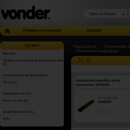
Produtos e Acessórios
Garantia
FILTROS
Página Inicial
| ...
| Ferramentas 
| Ferramentas magnéticas
Material
Tecido com sistema de fixação fixa fácil
(1)
Comprimento da abraçadeira
Abraçadeira magnética porta-
36 cm
(1)
ferramentas, VONDER
Dimensões do ímã
35.99.060.020
6 mm x 2 mm
(1)
VONDER
Quantidade de ímãs
COMPARE
3
(1)