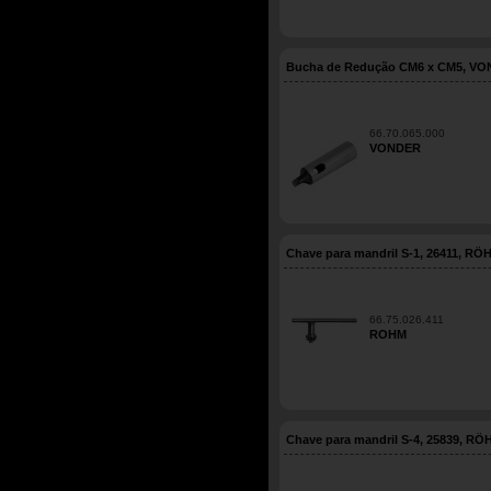
Bucha de Redução CM6 x CM5, V
66.70.065.000
VONDER
Chave para mandril S-1, 26411, RÖ
66.75.026.411
ROHM
Chave para mandril S-4, 25839, RÖ