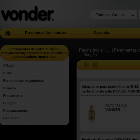
Produtos e Acessórios
Garantia
Ferramentas de corte, furação,
Página Inicial
| ...
| Ferramentas 
rosqueamento, fresamento e acessórios
| Fixação
para máquinas operatrizes
Afiação
Corte
Ferramentas magnéticas
Adaptador para mandril cone B-18,
Fixação
perfurador de solo PSV 520, VOND
Fresamento
Furação
66.70.072.018
VONDER
Rosqueamento
Usinagem
Bucha de Redução CM3xCM2, tipo 