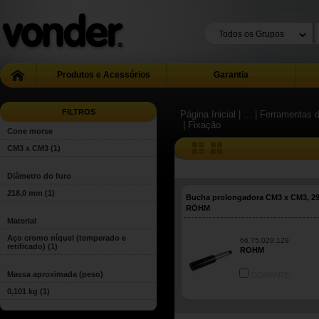
Produtos e Acessórios
Garantia
FILTROS
Página Inicial
| ...
| Ferramentas 
| Fixação
Cone morse
CM3 x CM3
(1)
Diâmetro do furo
218,0 mm
(1)
Bucha prolongadora CM3 x CM3, 29
RÖHM
Material
Aço cromo níquel (temperado e
66.75.029.129
retificado)
(1)
ROHM
Massa aproximada (peso)
COMPARE
0,101 kg
(1)