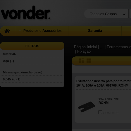
Produtos e Acessórios
Garantia
FILTROS
Página Inicial
| ...
| Ferramentas 
| Fixação
Material.
Aço
(1)
Massa aproximada (peso)
0,045 kg
(1)
Extrator de inserto para ponta rotat
104A, 106A e 108A, 061708, RÖHM
66.75.061.708
ROHM
COMPARE