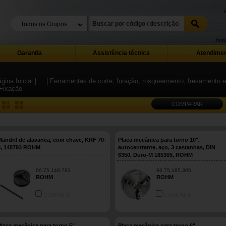
Assi
Garantia
Assistência técnica
Atendimen
gina Inicial
| ...
| Ferramentas de corte, furação, rosqueamento, fresamento 
 Fixação
COMPARAR
Mandril de alavanca, com chave, KRF 70-
Placa mecânica para torno 10",
3, 148793 ROHM
autocentrante, aço, 3 castanhas, DIN
6350, Duro-M 185305, ROHM
66.75.148.793
66.75.185.305
ROHM
ROHM
COMPARE
COMPARE
Placa mecânica para torno 5",
Placa mecânica para torno 6",