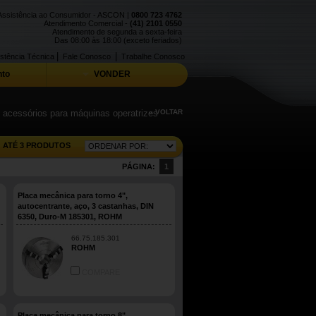
Assistência ao Consumidor - ASCON |
0800 723 4762
Atendimento Comercial -
(41) 2101 0550
Atendimento de segunda a sexta-feira
Das 08:00 às 18:00 (exceto feriados)
|
|
stência Técnica
Fale Conosco
Trabalhe Conosco
to
VONDER
e acessórios para máquinas operatrizes
« VOLTAR
ATÉ 3 PRODUTOS
PÁGINA:
1
Placa mecânica para torno 4",
autocentrante, aço, 3 castanhas, DIN
6350, Duro-M 185301, ROHM
66.75.185.301
ROHM
COMPARE
Placa mecânica para torno 8",