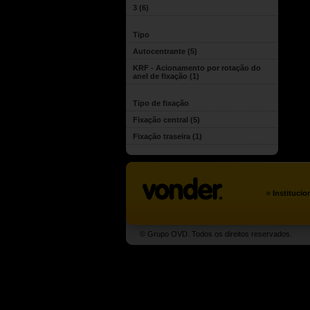
3
(6)
Tipo
Autocentrante
(5)
KRF - Acionamento por rotação do
anel de fixação
(1)
Tipo de fixação
Fixação central
(5)
Fixação traseira
(1)
»
Institucio
© Grupo OVD. Todos os direitos reservados.