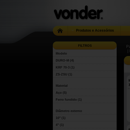
Produtos e Acessórios
FILTROS
Pá
|
Modelo
DURO-M
(4)
KRF 70-3
(1)
ZS-ZSU
(1)
Material
Aço
(5)
Ferro fundido
(1)
Diâmetro externo
10"
(1)
4"
(1)