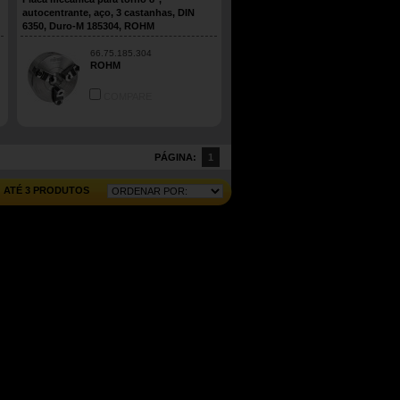
autocentrante, aço, 3 castanhas, DIN
6350, Duro-M 185304, ROHM
66.75.185.304
ROHM
COMPARE
PÁGINA:
1
ATÉ 3 PRODUTOS