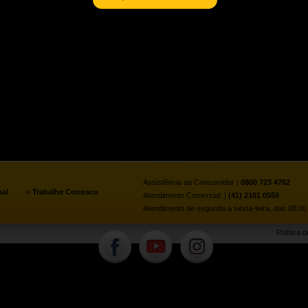
Assistência ao Consumidor |
0800 723 4762
»
nal
Trabalhe Conosco
Atendimento Comercial: |
(41) 2101 0550
Atendimento de segunda a sexta-feira, das 08:00 
Política 