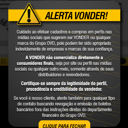
autocentrante, aço, 3 castanhas, fixação
autocentrante, aço, 3 castanhas, DIN
traseira ZS 125/3, 101672, RÖHM
6350, Duro-M 185303, ROHM
66.75.101.672
66.75.185.303
ROHM
ROHM
COMPARE
COMPARE
COMPARAR
CLIQUE PARA FECHAR