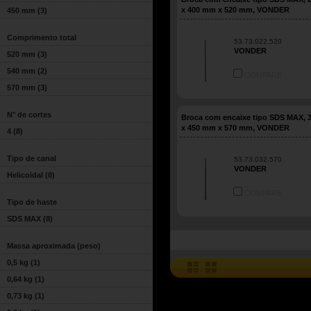
x 400 mm x 520 mm, VONDER
450 mm
(3)
Comprimento total
53.73.022.520
VONDER
520 mm
(3)
540 mm
(2)
COMPARE
570 mm
(3)
N° de cortes
Broca com encaixe tipo SDS MAX,
x 450 mm x 570 mm, VONDER
4
(8)
Tipo de canal
53.73.032.570
VONDER
Helicoidal
(8)
COMPARE
Tipo de haste
SDS MAX
(8)
Massa aproximada (peso)
0,5 kg
(1)
0,64 kg
(1)
0,73 kg
(1)