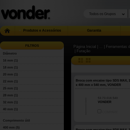
Produtos e Acessórios
Garantia
FILTROS
Página Inicial
| ...
| Ferramentas 
| Furação
Diâmetro
16 mm
(1)
18 mm
(1)
20 mm
(1)
Broca com encaixe tipo SDS MAX,
22 mm
(1)
x 400 mm x 540 mm, VONDER
25 mm
(1)
28 mm
(1)
53.73.016.540
VONDER
32 mm
(1)
40 mm
(1)
COMPARE
Comprimento útil
400 mm
(5)
Broca com encaixe tipo SDS MAX,