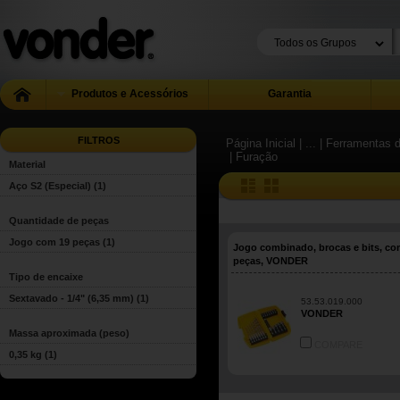
Produtos e Acessórios
Garantia
FILTROS
Página Inicial
| ...
| Ferramentas 
| Furação
Material
Aço S2 (Especial)
(1)
Quantidade de peças
Jogo com 19 peças
(1)
Jogo combinado, brocas e bits, co
peças, VONDER
Tipo de encaixe
Sextavado - 1/4" (6,35 mm)
(1)
53.53.019.000
VONDER
Massa aproximada (peso)
COMPARE
0,35 kg
(1)