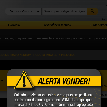
Assi
Garantia
Assistência técnica
Atendimen
e, furação, rosqueamento, fresamento e acessórios para máquinas operatrize
« 
 ENCONTRADO NENHUM PRODUTO PARA ESTA PESQUISA.
Assistência ao Consumidor |
0800 723 4762
»
nal
Trabalhe Conosco
Atendimento Comercial: |
(41) 2101 0550
Atendimento de segunda a sexta-feira, das 08:00 
Política 