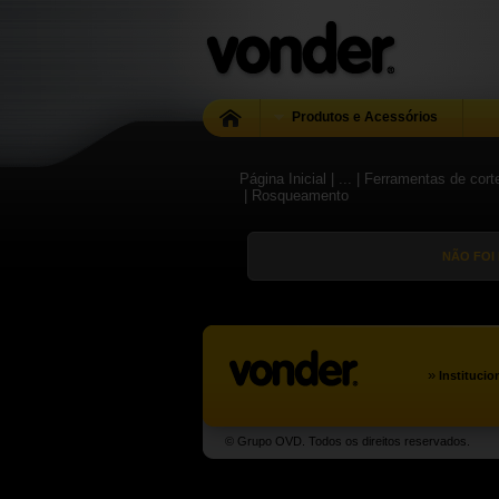
Produtos e Acessórios
Página Inicial
| ...
| Ferramentas de cort
| Rosqueamento
NÃO FOI
»
Institucio
© Grupo OVD. Todos os direitos reservados.