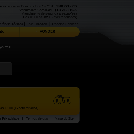
Assistência ao Consumidor - ASCON |
0800 723 4762
Atendimento Comercial -
(41) 2101 0550
Atendimento de segunda a sexta-feira
Das 08:00 às 18:00 (exceto feriados)
|
|
stência Técnica
Fale Conosco
Trabalhe Conosco
to
VONDER
s
VOLTAR
às 18:00 (exceto feriados)
de Privacidade
|
Termos de uso
|
Mapa do Site