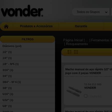
Produtos e Acessórios
Garantia
FILTROS
Página Inicial
| ...
| Ferramentas 
| Rosqueamento
Diâmetro (pol)
1/2"
(1)
1/4"
(1)
1/8" - Nº5
(1)
Macho manual de aço rápido 1/2" 
3/16"
(1)
jogo com 2 peças VONDER
3/4"
(1)
3/64" - Nº 6
(1)
53.64.212.000
VONDER
3/8"
(1)
5/16"
(1)
COMPARE
5/32"
(1)
5/8"
(1)
Macho manual de aço rápido 3/4" 