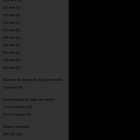
11,0 mm
(1)
2,7 mm
(1)
3,0 mm
(1)
3,4 mm
(1)
4,3 mm
(1)
4,9 mm
(2)
5,5 mm
(1)
6,2 mm
(1)
7,0 mm
(1)
9,0 mm
(1)
Número de peças do jogo de macho
2 peças
(11)
Composição do jogo de macho
1º e 3º macho
(10)
2º e 3º macho
(1)
Segue norma(s)
DIN 351
(11)