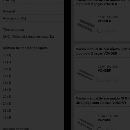
7/16"
(1)
jogo com 2 peças VONDER
Material
53.64.234.000
Aço rápido
(11)
VONDER
Tipo da rosca
COMPARE
UNC - Polegada rosca grossa
(11)
Número de fios por polegada
Macho manual de aço rápido 5/32"
jogo com 2 peças VONDER
10
(1)
11
(1)
53.64.253.200
13
(1)
VONDER
14
(1)
COMPARE
16
(1)
18
(1)
20
(1)
Macho manual de aço rápido Nº 5 - 
UNC, jogo com 2 peças VONDER
24
(1)
32
(2)
53.64.218.000
40
(1)
VONDER
Sentido da rosca