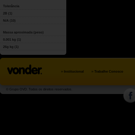
Tolerância
2B
(1)
N/A
(10)
Massa aproximada (peso)
0.001 kg
(1)
26g kg
(1)
»
»
Institucional
Trabalhe Conosco
© Grupo OVD. Todos os direitos reservados.