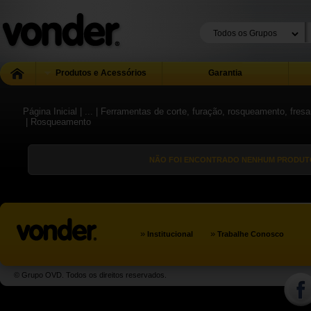
Produtos e Acessórios
Garantia
Página Inicial
| ...
| Ferramentas de corte, furação, rosqueamento, fres
| Rosqueamento
NÃO FOI ENCONTRADO NENHUM PRODUTO
»
»
Institucional
Trabalhe Conosco
© Grupo OVD. Todos os direitos reservados.