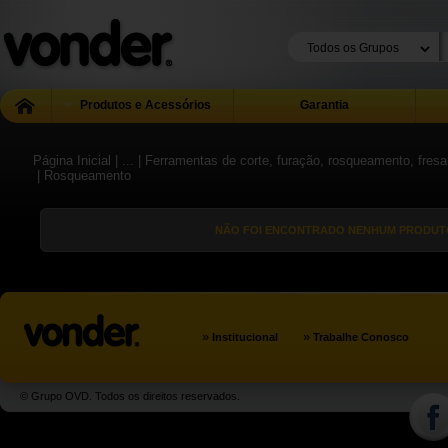
Produtos e Acessórios
Garantia
Página Inicial
| ...
| Ferramentas de corte, furação, rosqueamento, fres
| Rosqueamento
NÃO FOI ENCONTRADO NENHUM PRODUTO
»
»
Institucional
Trabalhe Conosco
© Grupo OVD. Todos os direitos reservados.