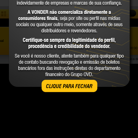
COMPARAR
Assistência ao Consumidor |
0800 723 4762
»
nal
Trabalhe Conosco
Atendimento Comercial: |
(41) 2101 0550
Atendimento de segunda a sexta-feira, das 08:00 
Política 
CLIQUE PARA FECHAR