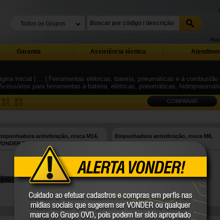
Assi
Garantia
Assistência técnica
Atendimen
gina Inicial
| ...
| Ferramentas elétricas, bateria, pneumáticas e à combustão 
 Acessórios para ferramentas a bateria, elétricas, pneumáticas, hidropneumá
COMPARAR
Empunhadura antivibração, rosca M14,
Empunhadura antivibração, rosca M8,
VONDER PLUS
VONDER PLUS
93.03.014.000
93.03.008.000
VONDER
VONDER
COMPARE
COMPARE