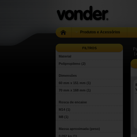
Produtos e Acessórios
FILTROS
Pá
|
Material
Polipropileno
(2)
Dimensões
60 mm x 151 mm
(1)
70 mm x 168 mm
(1)
Rosca de encaixe
M14
(1)
M8
(1)
Massa aproximada (peso)
0,092 kg
(1)