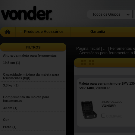
Produtos e Acessórios
Garantia
FILTROS
Página Inicial
| ...
| Ferramentas e
| Acessórios para ferramentas a 
Altura da maleta para ferramentas
19,5 cm
(1)
Capacidade máxima da maleta para
ferramentas (kgf)
Maleta para serra mármore SMV 130
3,3 kgf
(1)
SMV 1400, VONDER
Comprimento da maleta para
ferramentas
35.99.001.300
VONDER
30 cm
(1)
COMPARE
Cor
Preto
(1)