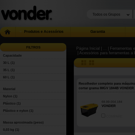
Produtos e Acessórios
Garantia
FILTROS
Página Inicial
| ...
| Ferramentas e
| Acessórios para ferramentas a 
Capacidade
30 L
(1)
35 L
(1)
60 L
(1)
Recolhedor completo para máquin
cortar grama IMGV 1844B VONDER
Material
Nylon
(1)
68.99.004.184
Plástico
(1)
VONDER
Plástico e nylon
(1)
COMPARE
Massa aproximada (peso)
0,03 kg
(1)