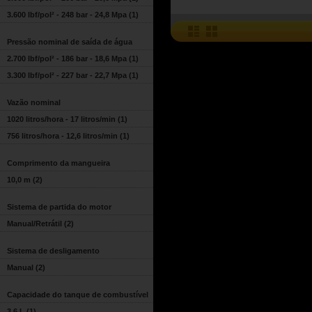
3.600 lbf/pol² - 248 bar - 24,8 Mpa
(1)
Pressão nominal de saída de água
2.700 lbf/pol² - 186 bar - 18,6 Mpa
(1)
3.300 lbf/pol² - 227 bar - 22,7 Mpa
(1)
Vazão nominal
1020 litros/hora - 17 litros/min
(1)
756 litros/hora - 12,6 litros/min
(1)
Comprimento da mangueira
10,0 m
(2)
Sistema de partida do motor
Manual/Retrátil
(2)
Sistema de desligamento
Manual
(2)
Capacidade do tanque de combustível
3,6 L
(1)