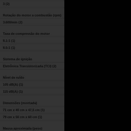
3
(2)
Rotação do motor a combustão (rpm)
3.600/min
(2)
Taxa de compressão do motor
8.1:1
(1)
8.5:1
(1)
Sistema de ignição
Eletrônica Transistorizada (TCI)
(2)
Nível de ruído
105 dB(A)
(1)
115 dB(A)
(1)
Dimensões (montada)
71 cm x 40 cm x 47,5 cm
(1)
79 cm x 50 cm x 60 cm
(1)
Massa aproximada (peso)