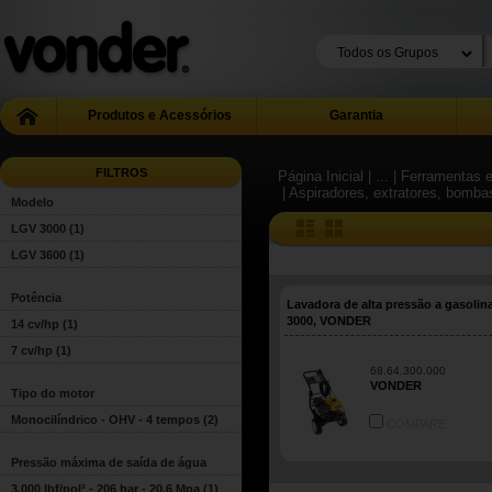
Produtos e Acessórios
Garantia
FILTROS
Página Inicial
| ...
| Ferramentas e
| Aspiradores, extratores, bomba
Modelo
LGV 3000
(1)
LGV 3600
(1)
Potência
Lavadora de alta pressão a gasoli
3000, VONDER
14 cv/hp
(1)
7 cv/hp
(1)
68.64.300.000
VONDER
Tipo do motor
Monocilíndrico - OHV - 4 tempos
(2)
COMPARE
Pressão máxima de saída de água
3.000 lbf/pol² - 206 bar - 20,6 Mpa
(1)