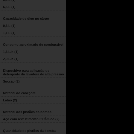
6,5 L
(1)
Capacidade de óleo no cárter
0,6 L
(1)
1,1 L
(1)
Consumo aproximado de combustível
1,6 L/h
(1)
2,9 L/h
(1)
Dispositivo para aplicação de
detergente da lavadora de alta pressão
Sucção
(2)
Material do cabeçote
Latão
(2)
Material dos pistões da bomba
Aço com revestimento Cerâmico
(2)
Quantidade de pistões da bomba