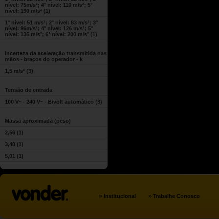
nível: 75m/s²; 4° nível: 110 m/s²; 5°
nível: 190 m/s²
(1)
1° nível: 51 m/s²; 2° nível: 83 m/s²; 3°
nível: 96m/s²; 4° nível: 126 m/s²; 5°
nível: 135 m/s²; 6° nível: 200 m/s²
(1)
Incerteza da aceleração transmitida nas
mãos - braços do operador - k
1,5 m/s²
(3)
Tensão de entrada
100 V~ - 240 V~ - Bivolt automático
(3)
Massa aproximada (peso)
2,56
(1)
3,48
(1)
5,01
(1)
»
»
Institucional
Trabalhe Conosco