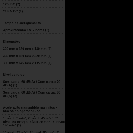
12 V DC
(2)
21,5 V DC
(1)
Tempo de carregamento
Aproximadamente 2 horas
(3)
Dimensões
320 mm x 120 mm x 130 mm
(1)
335 mm x 180 mm x 220 mm
(1)
390 mm x 145 mm x 135 mm
(1)
Nível de ruído
Sem carga: 60 dB(A) / Com carga: 70
dB(A)
(1)
Sem carga: 60 dB(A) / Com carga: 80
dB(A)
(2)
Aceleração transmitida nas mãos -
braços do operador - ah
1° nível: 3 m/s²; 2° nível: 45 m/s²; 3°
nível: 55 m/s²; 4° nível: 70 m/s²; 5° nível:
150 m/s²
(1)
1° nível: 32 m/s²; 2° nível: 53 m/s²; 3°