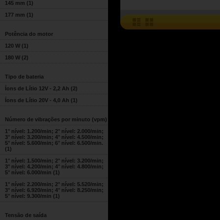
145 mm
(1)
177 mm
(1)
Potência do motor
120 W
(1)
180 W
(2)
Tipo de bateria
Íons de Lítio 12V - 2,2 Ah
(2)
Íons de Lítio 20V - 4,0 Ah
(1)
Número de vibrações por minuto (vpm)
1° nível: 1.200/min; 2° nível: 2.000/min;
3° nível: 3.200/min; 4° nível: 4.500/min;
5° nível: 5.600/min; 6° nível: 6.500/min.
(1)
1° nível: 1.500/min; 2° nível: 3.200/min;
3° nível: 4.200/min; 4° nível: 4.800/min;
5° nível: 6.000/min
(1)
1° nível: 2.200/min; 2° nível: 5.520/min;
3° nível: 6.920/min; 4° nível: 8.250/min;
5° nível: 9.300/min
(1)
Tensão de saída