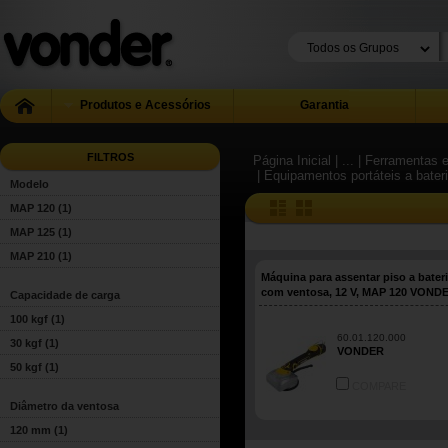
Produtos e Acessórios
Garantia
FILTROS
Página Inicial
| ...
| Ferramentas e
| Equipamentos portáteis a bater
Modelo
MAP 120
(1)
MAP 125
(1)
MAP 210
(1)
Máquina para assentar piso a bateri
com ventosa, 12 V, MAP 120 VOND
Capacidade de carga
100 kgf
(1)
60.01.120.000
30 kgf
(1)
VONDER
50 kgf
(1)
COMPARE
Diâmetro da ventosa
120 mm
(1)