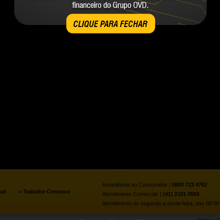
CLIQUE PARA FECHAR
Assistência ao Consumidor |
0800 723 4762
»
nal
Trabalhe Conosco
Atendimento Comercial: |
(41) 2101 0550
Atendimento de segunda a sexta-feira, das 08:00 