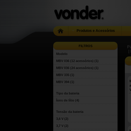
Produtos e Acessórios
FILTROS
Pá
|
Modelo
MBV 036 (12 acessórios)
(1)
MBV 036 (24 acessórios)
(1)
MBV 335
(1)
M
MBV 394
(1)
Tipo da bateria
Íons de lítio
(4)
Tensão da bateria
3,6 V
(2)
3,7 V
(2)