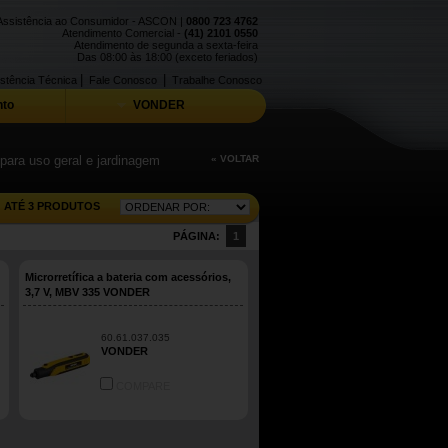
Assistência ao Consumidor - ASCON |
0800 723 4762
Atendimento Comercial -
(41) 2101 0550
Atendimento de segunda a sexta-feira
Das 08:00 às 18:00 (exceto feriados)
|
|
stência Técnica
Fale Conosco
Trabalhe Conosco
to
VONDER
para uso geral e jardinagem
« VOLTAR
ATÉ 3 PRODUTOS
PÁGINA:
1
Microrretífica a bateria com acessórios,
3,7 V, MBV 335 VONDER
60.61.037.035
VONDER
COMPARE