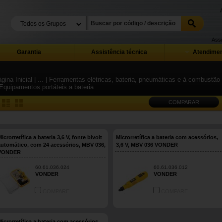
Assi
Garantia
Assistência técnica
Atendimen
gina Inicial
| ...
| Ferramentas elétricas, bateria, pneumáticas e à combustão 
 Equipamentos portáteis a bateria
COMPARAR
icrorretífica a bateria 3,6 V, fonte bivolt
Microrretífica a bateria com acessórios,
automático, com 24 acessórios, MBV 036,
3,6 V, MBV 036 VONDER
VONDER
60.61.036.024
60.61.036.012
VONDER
VONDER
COMPARE
COMPARE
Microrretífica a bateria com acessórios,