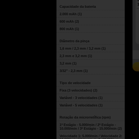
Capacidade da bateria
2.000 mAh
(1)
600 mAh
(2)
800 mAh
(1)
Diâmetro da pinça
1,6 mm / 2,3 mm / 3,2 mm
(1)
2,3 mm e 3,2 mm
(1)
3,2 mm
(1)
3/32" - 2,3 mm
(1)
Tipo de velocidade
Fixa (3 velocidades)
(2)
Variável - 3 velocidades
(1)
Variável - 5 velocidades
(1)
Rotação da microrretífica (rpm)
1º Estágio - 5.000/min / 2º Estágio -
10.000/min / 3º Estágio - 15.000/min
(2)
Velocidade 1: 5.000/min / Velocidade 2: