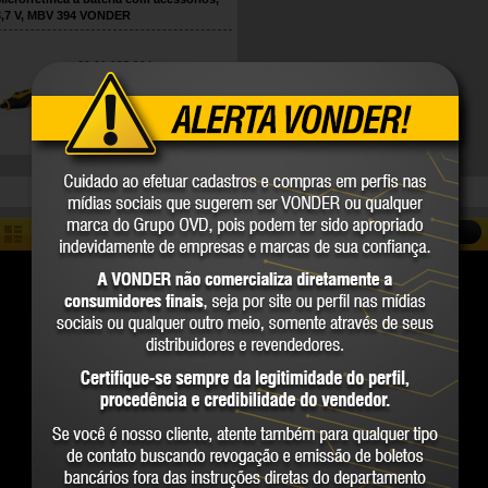
3,7 V, MBV 394 VONDER
60.61.037.094
VONDER
COMPARE
COMPARAR