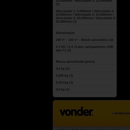
10.000/min / Velocidade 3: 15.000/min
(1)
Velocidade 1: 5.000/min / Velocidade 2:
10.000/min / Velocidade 3: 15.000/min /
Velocidade 4: 20.000/min / Velocidade 5:
25.000/min
(1)
Alimentação
100 V~ - 240 V~ - Bivolt automático
(2)
5 V DC / 2 A (Cabo carregamento USB
tipo C)
(2)
Massa aproximada (peso)
0,2 kg
(1)
0,256 kg
(1)
0,414 kg
(1)
0,5 kg
(1)
»
Institucio