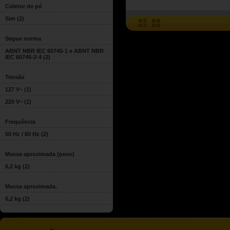
Coletor de pó
Sim
(2)
Segue norma
ABNT NBR IEC 60745-1 e ABNT NBR
IEC 60745-2-4
(2)
Tensão
127 V~
(1)
220 V~
(1)
Frequência
50 Hz / 60 Hz
(2)
Massa aproximada (peso)
6,2 kg
(2)
Massa aproximada.
6,2 kg
(2)