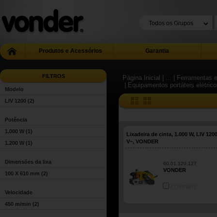
Produtos e Acessórios
Garantia
FILTROS
Página Inicial
| ...
| Ferramentas e
| Equipamentos portáteis elétric
Modelo
LIV 1200
(2)
Potência
1.000 W
(1)
Lixadeira de cinta, 1.000 W, LIV 1200
V~, VONDER
1.200 W
(1)
Dimensões da lixa
60.01.120.127
VONDER
100 X 610 mm
(2)
COMPARE
Velocidade
450 m/min
(2)