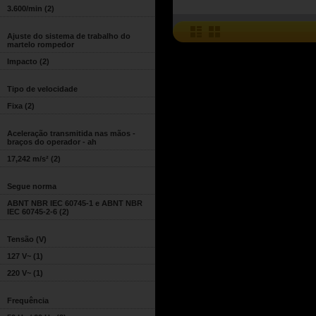
3.600/min
(2)
Ajuste do sistema de trabalho do
martelo rompedor
Impacto
(2)
Tipo de velocidade
Fixa
(2)
Aceleração transmitida nas mãos -
braços do operador - ah
17,242 m/s²
(2)
Segue norma
ABNT NBR IEC 60745-1 e ABNT NBR
IEC 60745-2-6
(2)
Tensão (V)
127 V~
(1)
220 V~
(1)
Frequência