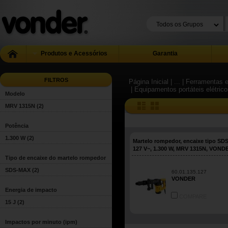
Produtos e Acessórios
Garantia
FILTROS
Página Inicial
| ...
| Ferramentas e
| Equipamentos portáteis elétric
Modelo
MRV 1315N
(2)
Potência
1.300 W
(2)
Martelo rompedor, encaixe tipo SD
127 V~, 1.300 W, MRV 1315N, VOND
Tipo de encaixe do martelo rompedor
SDS-MAX
(2)
60.01.135.127
VONDER
Energia de impacto
COMPARE
15 J
(2)
Impactos por minuto (ipm)