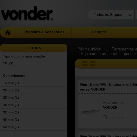
Produtos e Acessórios
Garantia
FILTROS
Página Inicial
| ...
| Ferramentas e
| Equipamentos portáteis pneum
Tipo do pino para pinador
"F"
(7)
Comprimento
15 mm
(1)
Pino 15 mm PPV-15, caixa com 2.50
peças, VONDER
20 mm
(1)
25 mm
(1)
28.98.000.015
30 mm
(1)
VONDER
32 mm
(1)
COMPARE
40 mm
(1)
50 mm
(1)
Pino 30 mm PPV-30, caixa com 2.50