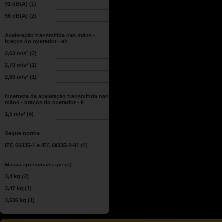
91 dB(A)
(1)
96 dB(A)
(2)
Aceleração transmitida nas mãos -
braços do operador - ah
2,63 m/s²
(2)
2,70 m/s²
(1)
2,80 m/s²
(1)
Incerteza da aceleração transmitida nas
mãos - braços do operador - k
1,5 m/s²
(4)
Segue norma
IEC 60335-1 e IEC 60335-2-91
(4)
Massa aproximada (peso)
3,4 kg
(2)
3,47 kg
(1)
3,535 kg
(1)