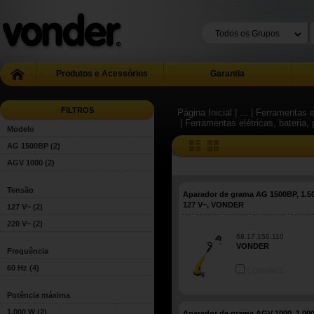
Produtos e Acessórios
Garantia
FILTROS
Página Inicial
| ...
| Ferramentas e
| Ferramentas elétricas, bateri
Modelo
AG 1500BP
(2)
AGV 1000
(2)
Tensão
Aparador de grama AG 1500BP, 1.5
127 V~, VONDER
127 V~
(2)
220 V~
(2)
68.17.150.110
VONDER
Frequência
60 Hz
(4)
COMPARE
Potência máxima
1.000 W
(2)
Aparador de grama AGV 1000, 1.000