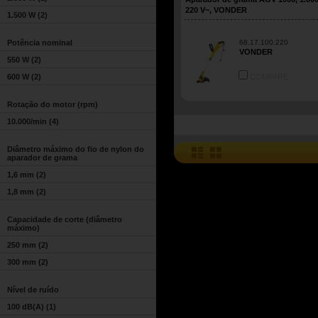
220 V~, VONDER
1.500 W
(2)
Potência nominal
68.17.100.220
VONDER
550 W
(2)
600 W
(2)
COMPARE
Rotação do motor (rpm)
10.000/min
(4)
Diâmetro máximo do fio de nylon do
aparador de grama
1,6 mm
(2)
1,8 mm
(2)
Capacidade de corte (diâmetro
máximo)
250 mm
(2)
300 mm
(2)
Nível de ruído
100 dB(A)
(1)