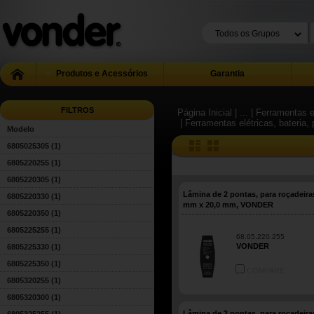
Produtos e Acessórios
Garantia
FILTROS
Página Inicial
| ...
| Ferramentas e
| Ferramentas elétricas, bateri
Modelo
6805025305
(1)
6805220255
(1)
6805220305
(1)
Lâmina de 2 pontas, para roçadeira
6805220330
(1)
mm x 20,0 mm, VONDER
6805220350
(1)
6805225255
(1)
68.05.220.255
VONDER
6805225330
(1)
6805225350
(1)
COMPARE
6805320255
(1)
6805320300
(1)
Lâmina de 2 pontas, para roçadeira