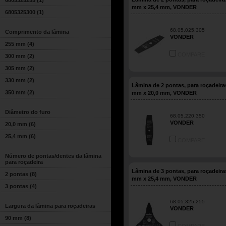
6805325255
(1)
mm x 25,4 mm, VONDER
6805325300
(1)
68.05.025.305
Comprimento da lâmina
VONDER
255 mm
(4)
COMPARE
300 mm
(2)
305 mm
(2)
330 mm
(2)
Lâmina de 2 pontas, para roçadeira
350 mm
(2)
mm x 20,0 mm, VONDER
Diâmetro do furo
68.05.220.350
VONDER
20,0 mm
(6)
25,4 mm
(6)
COMPARE
Número de pontas/dentes da lâmina
para roçadeira
Lâmina de 3 pontas, para roçadeira
2 pontas
(8)
mm x 25,4 mm, VONDER
3 pontas
(4)
68.05.325.255
Largura da lâmina para roçadeiras
VONDER
90 mm
(8)