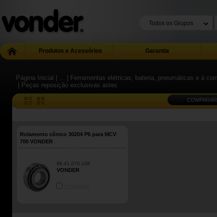
Produtos e Acessórios
Garantia
Página Inicial
| ...
| Ferramentas elétricas, bateria, pneumáticas e à co
| Peças reposição exclusivas astec
COMPARAR
Rolamento cônico 30204 P6 para MCV
700 VONDER
68.41.070.108
VONDER
COMPARE