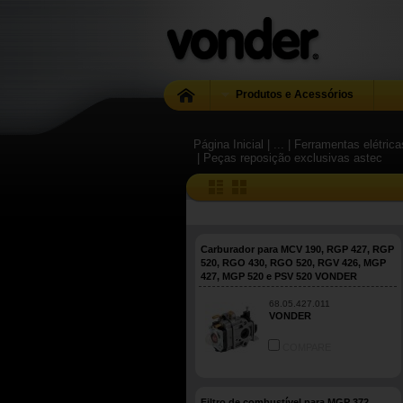
Produtos e Acessórios
Página Inicial
| ...
| Ferramentas elétric
| Peças reposição exclusivas astec
Carburador para MCV 190, RGP 427, RGP
520, RGO 430, RGO 520, RGV 426, MGP
427, MGP 520 e PSV 520 VONDER
68.05.427.011
VONDER
COMPARE
Filtro de combustível para MGP 372