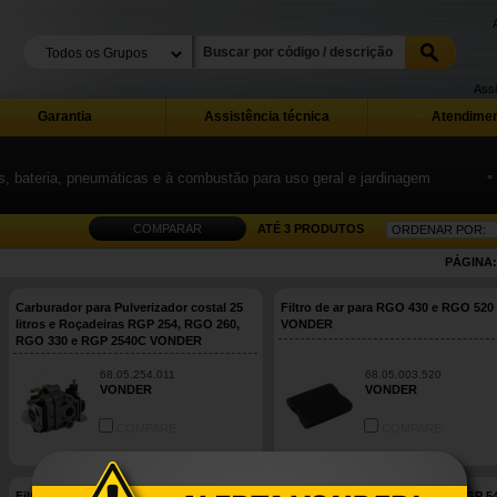
Assi
Garantia
Assistência técnica
Atendimen
as, bateria, pneumáticas e à combustão para uso geral e jardinagem
«
COMPARAR
ATÉ 3 PRODUTOS
PÁGINA
Carburador para Pulverizador costal 25
Filtro de ar para RGO 430 e RGO 520
litros e Roçadeiras RGP 254, RGO 260,
VONDER
RGO 330 e RGP 2540C VONDER
68.05.254.011
68.05.003.520
VONDER
VONDER
COMPARE
COMPARE
Filtro de combustível para MGP 450 e
Filtro de óleo para MGP 450 e MGP 5