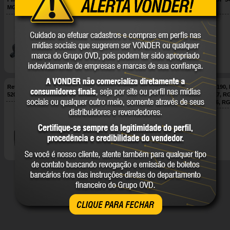
MGP 546 VONDER
VONDER
68.84.450.322
68.84.450.415
VONDER
VONDER
COMPARE
COMPARE
Retrátil completo para RGO 430 e RGO
Vela de ignição BM6A para MCV 190,
520 VONDER
427, RGP 520, RGO 430, RGO 517, 
520, RGO 254, RGV 327, RGV 426, R
512, RGV 540, RGV 640, MGP 326, M
427, MGP 520, MGO 254, MGO 427, 
68.05.046.520
68.05.427.016
VONDER
VONDER
517, PSV 520, e Motobomba Gasolina
VONDER
COMPARE
COMPARE
CLIQUE PARA FECHAR