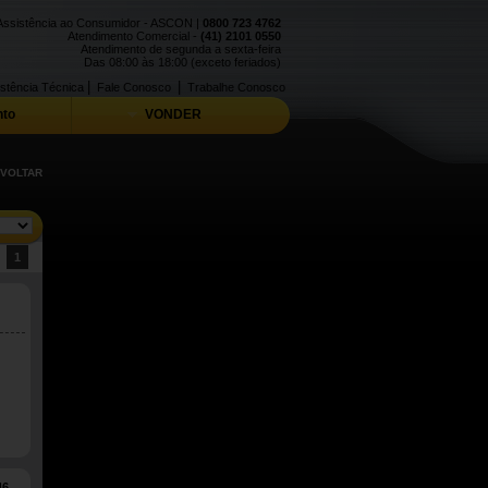
Assistência ao Consumidor - ASCON |
0800 723 4762
Atendimento Comercial -
(41) 2101 0550
Atendimento de segunda a sexta-feira
Das 08:00 às 18:00 (exceto feriados)
|
|
stência Técnica
Fale Conosco
Trabalhe Conosco
to
VONDER
 VOLTAR
:
1
46