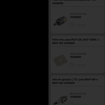
VONDER
68.84.372.216
VONDER
COMPARE
Filtro fino para RGP 326, RGP 3260C e
MGP 326 VONDER
68.05.326.004
VONDER
COMPARE
Vela de ignição L7TC para MGP 450 e
MGP 546 VONDER
68.84.372.110
VONDER