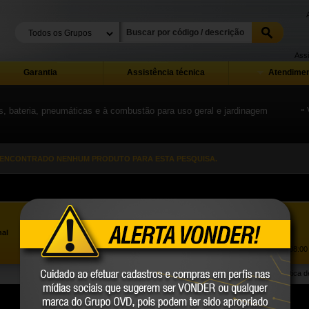
Assi
Garantia
Assistência técnica
Atendimen
as, bateria, pneumáticas e à combustão para uso geral e jardinagem
« 
 ENCONTRADO NENHUM PRODUTO PARA ESTA PESQUISA.
Assistência ao Consumidor |
0800 723 4762
»
nal
Trabalhe Conosco
Atendimento Comercial: |
(41) 2101 0550
Atendimento de segunda a sexta-feira, das 08:00 
Política 