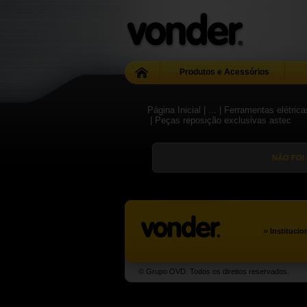
Produtos e Acessórios
Página Inicial
| ...
| Ferramentas elétric
| Peças reposição exclusivas astec
NÃO FOI
»
Institucio
© Grupo OVD. Todos os direitos reservados.