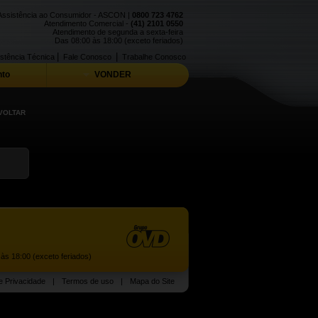
Assistência ao Consumidor - ASCON |
0800 723 4762
Atendimento Comercial -
(41) 2101 0550
Atendimento de segunda a sexta-feira
Das 08:00 às 18:00 (exceto feriados)
|
|
stência Técnica
Fale Conosco
Trabalhe Conosco
to
VONDER
VOLTAR
às 18:00 (exceto feriados)
de Privacidade
|
Termos de uso
|
Mapa do Site