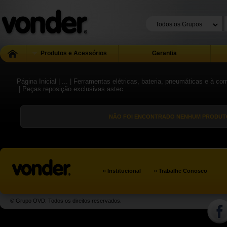
Produtos e Acessórios
Garantia
Página Inicial
| ...
| Ferramentas elétricas, bateria, pneumáticas e à co
| Peças reposição exclusivas astec
NÃO FOI ENCONTRADO NENHUM PRODUTO
»
»
Institucional
Trabalhe Conosco
© Grupo OVD. Todos os direitos reservados.