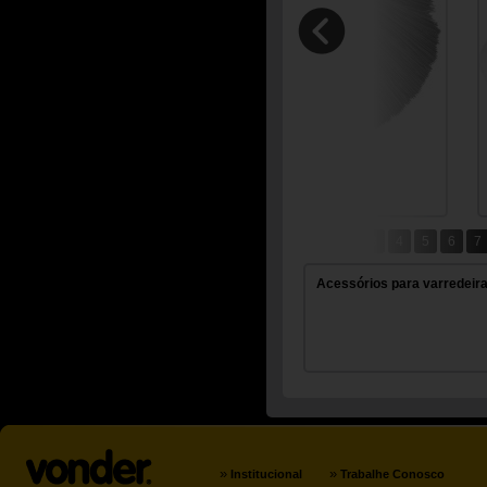
1
2
3
4
5
6
7
24
Acessórios para varredeir
»
»
Institucional
Trabalhe Conosco