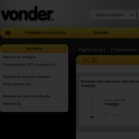
Produtos e Acessórios
Garantia
FILTROS
Página Inicial
| ...
| Ferramentas, 
Material do esfregão
Polipropileno, PET e espuma
(1)
Material da base do esfregão
Esfregão com espuma e cabo de m
Polipropileno
(1)
VONDER
Material do cabo do esfregão
63.61.003.391
Madeira
(1)
VONDER
COMPARE