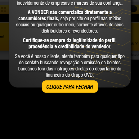
COMPARAR
Assistência ao Consumidor |
0800 723 4762
»
nal
Trabalhe Conosco
Atendimento Comercial: |
(41) 2101 0550
Atendimento de segunda a sexta-feira, das 08:00 
Política 
CLIQUE PARA FECHAR