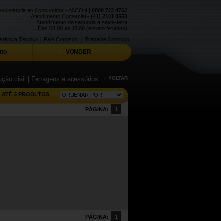
Assistência ao Consumidor - ASCON |
0800 723 4762
Atendimento Comercial -
(41) 2101 0550
Atendimento de segunda a sexta-feira
Das 08:00 às 18:00 (exceto feriados)
|
|
stência Técnica
Fale Conosco
Trabalhe Conosco
to
VONDER
ção civil
| Ferragens e acessórios
« VOLTAR
ATÉ 3 PRODUTOS
PÁGINA:
1
PÁGINA:
1