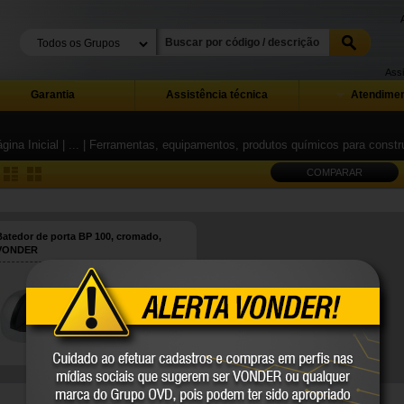
Assi
Garantia
Assistência técnica
Atendimen
gina Inicial
| ...
| Ferramentas, equipamentos, produtos químicos para constru
COMPARAR
Batedor de porta BP 100, cromado,
VONDER
35.99.100.111
VONDER
COMPARE