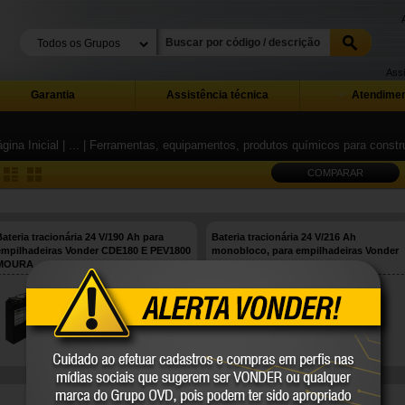
Assi
Garantia
Assistência técnica
Atendimen
gina Inicial
| ...
| Ferramentas, equipamentos, produtos químicos para constru
COMPARAR
Bateria tracionária 24 V/190 Ah para
Bateria tracionária 24 V/216 Ah
empilhadeiras Vonder CDE180 E PEV1800
monobloco, para empilhadeiras Vonder
MOURA
EEV150 - EEV1500, MOURA
80.55.190.000
80.55.216.000
MOURA
MOURA
COMPARE
COMPARE