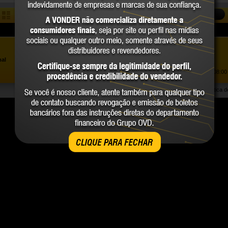
COMPARAR
Assistência ao Consumidor |
0800 723 4762
»
nal
Trabalhe Conosco
Atendimento Comercial: |
(41) 2101 0550
Atendimento de segunda a sexta-feira, das 08:00 
Política 
CLIQUE PARA FECHAR