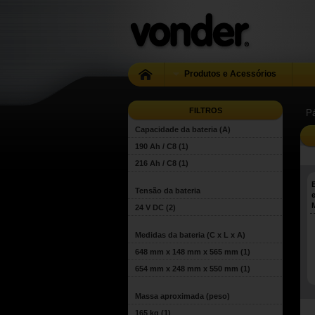
Produtos e Acessórios
FILTROS
Pá
Capacidade da bateria (A)
190 Ah / C8
(1)
216 Ah / C8
(1)
Tensão da bateria
24 V DC
(2)
Medidas da bateria (C x L x A)
648 mm x 148 mm x 565 mm
(1)
654 mm x 248 mm x 550 mm
(1)
Massa aproximada (peso)
165 kg
(1)