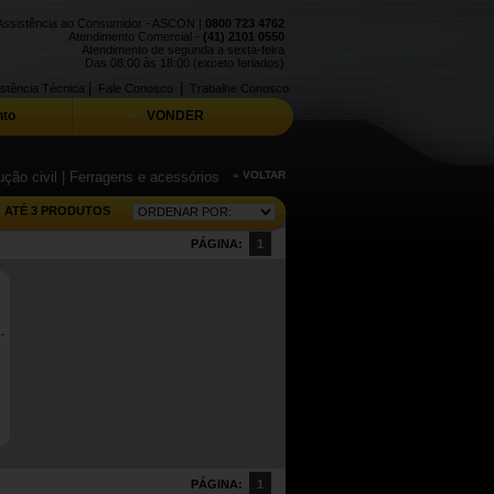
Assistência ao Consumidor - ASCON |
0800 723 4762
Atendimento Comercial -
(41) 2101 0550
Atendimento de segunda a sexta-feira
Das 08:00 às 18:00 (exceto feriados)
|
|
stência Técnica
Fale Conosco
Trabalhe Conosco
to
VONDER
ção civil
| Ferragens e acessórios
« VOLTAR
ATÉ 3 PRODUTOS
PÁGINA:
1
PÁGINA:
1