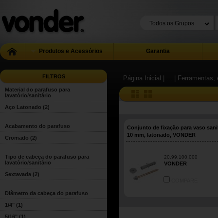
Produtos e Acessórios
Garantia
FILTROS
Página Inicial
| ...
| Ferramentas, 
Material do parafuso para
lavatório/sanitário
Aço Latonado
(2)
Acabamento do parafuso
Conjunto de fixação para vaso sanit
10 mm, latonado, VONDER
Cromado
(2)
Tipo de cabeça do parafuso para
20.99.100.000
lavatório/sanitário
VONDER
Sextavada
(2)
COMPARE
Diâmetro da cabeça do parafuso
1/4"
(1)
5/16"
(1)