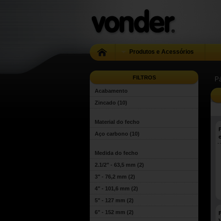
Produtos e Acessórios
FILTROS
Pá
Acabamento
Zincado
(10)
Material do fecho
Aço carbono
(10)
Medida do fecho
2.1/2" - 63,5 mm
(2)
3" - 76,2 mm
(2)
4" - 101,6 mm
(2)
5" - 127 mm
(2)
6" - 152 mm
(2)