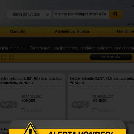
Assi
Garantia
Assistência técnica
Atendimen
gina Inicial
| ...
| Ferramentas, equipamentos, produtos químicos para constru
COMPARAR
Fecho redondo 2.1/2", 63,5 mm, zincado,
Fecho redondo 2.1/2", 63,5 mm, zincado,
encartelado, VONDER
VONDER
32.90.221.201
32.90.221.200
VONDER
VONDER
COMPARE
COMPARE
Fecho redondo 3", 76,2 mm, zincado,
Fecho redondo 4", 101,6 mm, zincado,
VONDER
encartelado, VONDER