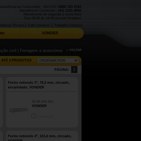
Assistência ao Consumidor - ASCON |
0800 723 4762
Atendimento Comercial -
(41) 2101 0550
Atendimento de segunda a sexta-feira
Das 08:00 às 18:00 (exceto feriados)
|
|
stência Técnica
Fale Conosco
Trabalhe Conosco
to
VONDER
ção civil
| Ferragens e acessórios
« VOLTAR
ATÉ 3 PRODUTOS
PÁGINA:
1
Fecho redondo 3", 76,2 mm, zincado,
encartelado, VONDER
32.90.230.001
VONDER
COMPARE
Fecho redondo 4", 101,6 mm, zincado,
VONDER