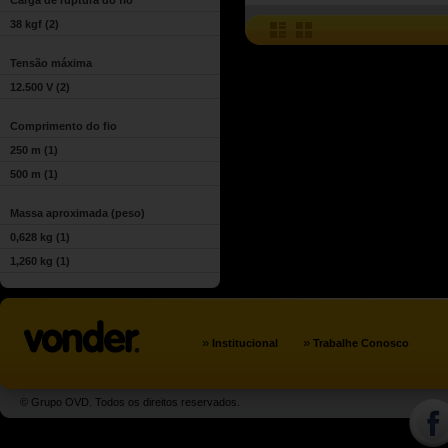
Carga de ruptura do fio
38 kgf
(2)
Tensão máxima
12.500 V
(2)
Comprimento do fio
250 m
(1)
500 m
(1)
Massa aproximada (peso)
0,628 kg
(1)
1,260 kg
(1)
»
»
Institucional
Trabalhe Conosco
© Grupo OVD. Todos os direitos reservados.