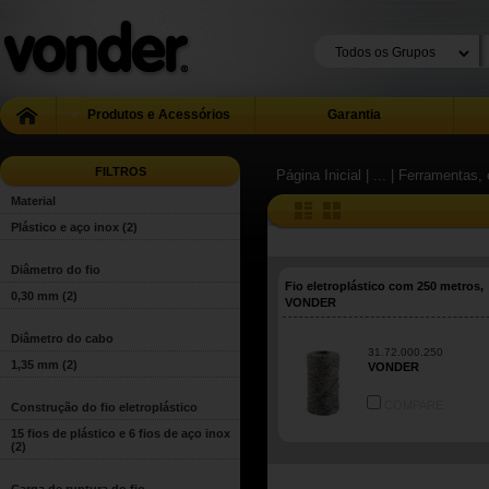
Produtos e Acessórios
Garantia
FILTROS
Página Inicial
| ...
| Ferramentas, 
Material
Plástico e aço inox
(2)
Diâmetro do fio
Fio eletroplástico com 250 metros,
0,30 mm
(2)
VONDER
Diâmetro do cabo
31.72.000.250
1,35 mm
(2)
VONDER
COMPARE
Construção do fio eletroplástico
15 fios de plástico e 6 fios de aço inox
(2)