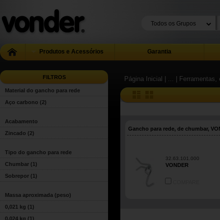
Produtos e Acessórios
Garantia
FILTROS
Página Inicial
| ...
| Ferramentas, 
Material do gancho para rede
Aço carbono
(2)
Acabamento
Gancho para rede, de chumbar, V
Zincado
(2)
Tipo do gancho para rede
32.63.101.000
Chumbar
(1)
VONDER
Sobrepor
(1)
COMPARE
Massa aproximada (peso)
0,021 kg
(1)
0,024 kg
(1)