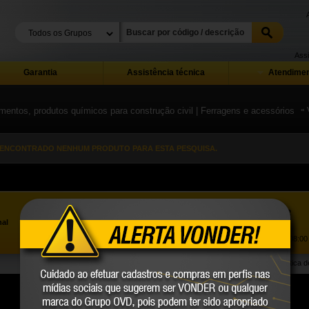
Assi
Garantia
Assistência técnica
Atendimen
mentos, produtos químicos para construção civil
| Ferragens e acessórios
« 
 ENCONTRADO NENHUM PRODUTO PARA ESTA PESQUISA.
Assistência ao Consumidor |
0800 723 4762
»
nal
Trabalhe Conosco
Atendimento Comercial: |
(41) 2101 0550
Atendimento de segunda a sexta-feira, das 08:00 
Política 