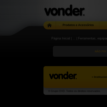
Produtos e Acessórios
Página Inicial
| ...
| Ferramentas, equipa
NÃO FOI
»
Institucio
© Grupo OVD. Todos os direitos reservados.