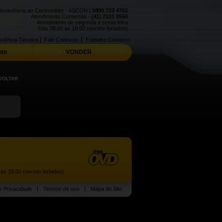
Assistência ao Consumidor - ASCON |
0800 723 4762
Atendimento Comercial -
(41) 2101 0550
Atendimento de segunda a sexta-feira
Das 08:00 às 18:00 (exceto feriados)
|
|
stência Técnica
Fale Conosco
Trabalhe Conosco
to
VONDER
VOLTAR
às 18:00 (exceto feriados)
de Privacidade
|
Termos de uso
|
Mapa do Site