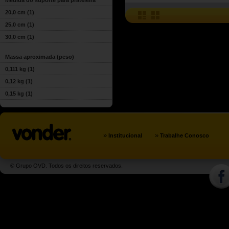
Medida do suporte para prateleira
20,0 cm
(1)
25,0 cm
(1)
30,0 cm
(1)
Massa aproximada (peso)
0,111 kg
(1)
0,12 kg
(1)
0,15 kg
(1)
»
»
Institucional
Trabalhe Conosco
© Grupo OVD. Todos os direitos reservados.