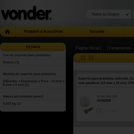
Produtos e Acessórios
Garantia
FILTROS
Página Inicial
| ...
| Ferramentas, 
Cor do suporte para prateleira
Branco
(1)
Medida do suporte para prateleira
Suporte para prateleira redondo, b
Diâmetro x Espessura x Furo - 15 mm x
com parafuso 4,0 mm x 16 mm, V
8 mm x 5 mm
(1)
Massa aproximada (peso)
32.90.004.160
VONDER
0,020 kg
(1)
COMPARE