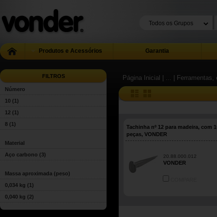
Produtos e Acessórios
Garantia
FILTROS
Página Inicial
| ...
| Ferramentas, 
Número
10
(1)
12
(1)
8
(1)
Tachinha nº 12 para madeira, com 1
peças, VONDER
Material
Aço carbono
(3)
20.88.000.012
VONDER
Massa aproximada (peso)
COMPARE
0,034 kg
(1)
0,040 kg
(2)