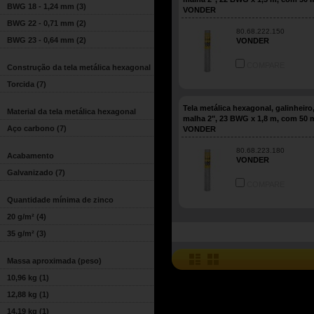
BWG 18 - 1,24 mm
(3)
VONDER
BWG 22 - 0,71 mm
(2)
80.68.222.150
BWG 23 - 0,64 mm
(2)
VONDER
COMPARE
Construção da tela metálica hexagonal
Torcida
(7)
Tela metálica hexagonal, galinheiro
Material da tela metálica hexagonal
malha 2", 23 BWG x 1,8 m, com 50 
Aço carbono
(7)
VONDER
80.68.223.180
Acabamento
VONDER
Galvanizado
(7)
COMPARE
Quantidade mínima de zinco
20 g/m²
(4)
35 g/m²
(3)
Massa aproximada (peso)
10,96 kg
(1)
12,88 kg
(1)
14,19 kg
(1)