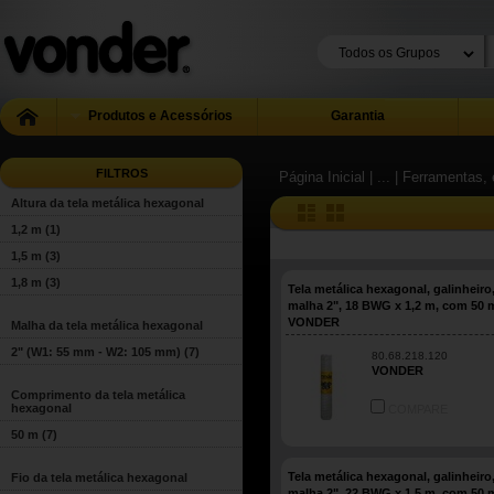
Produtos e Acessórios
Garantia
FILTROS
Página Inicial
| ...
| Ferramentas, 
Altura da tela metálica hexagonal
1,2 m
(1)
1,5 m
(3)
1,8 m
(3)
Tela metálica hexagonal, galinheiro
malha 2", 18 BWG x 1,2 m, com 50 
VONDER
Malha da tela metálica hexagonal
2" (W1: 55 mm - W2: 105 mm)
(7)
80.68.218.120
VONDER
Comprimento da tela metálica
hexagonal
COMPARE
50 m
(7)
Tela metálica hexagonal, galinheiro
Fio da tela metálica hexagonal
malha 2", 22 BWG x 1,5 m, com 50 