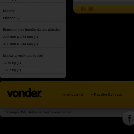
Material
Plástico
(2)
Espessura da junção da tela plástica
2,66 mm a 2,74 mm
(1)
3,06 mm a 3,14 mm
(1)
Massa aproximada (peso)
12,75 kg
(1)
13,67 kg
(1)
»
»
Institucional
Trabalhe Conosco
© Grupo OVD. Todos os direitos reservados.