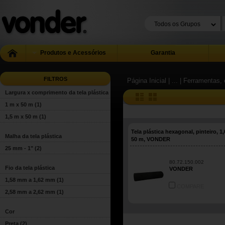
Produtos e Acessórios
Garantia
FILTROS
Página Inicial
| ...
| Ferramentas, 
Largura x comprimento da tela plástica
1 m x 50 m
(1)
1,5 m x 50 m
(1)
Tela plástica hexagonal, pinteiro, 1
Malha da tela plástica
50 m, VONDER
25 mm - 1"
(2)
80.72.150.002
Fio da tela plástica
VONDER
1,58 mm a 1,62 mm
(1)
COMPARE
2,58 mm a 2,62 mm
(1)
Cor
Preta
(2)