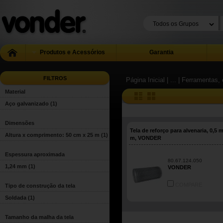
Produtos e Acessórios
Garantia
FILTROS
Página Inicial
| ...
| Ferramentas, 
Material
Aço galvanizado
(1)
Dimensões
Tela de reforço para alvenaria, 0,5 m
Altura x comprimento: 50 cm x 25 m
(1)
m, VONDER
Espessura aproximada
80.67.124.050
1,24 mm
(1)
VONDER
COMPARE
Tipo de construção da tela
Soldada
(1)
Tamanho da malha da tela