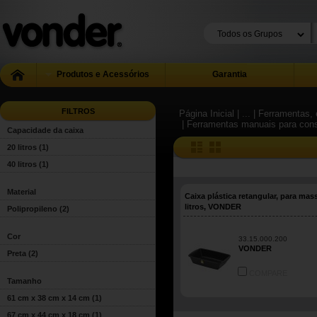
Produtos e Acessórios
Garantia
FILTROS
Página Inicial
| ...
| Ferramentas, 
| Ferramentas manuais para con
Capacidade da caixa
20 litros
(1)
40 litros
(1)
Material
Caixa plástica retangular, para mas
litros, VONDER
Polipropileno
(2)
Cor
33.15.000.200
VONDER
Preta
(2)
COMPARE
Tamanho
61 cm x 38 cm x 14 cm
(1)
67 cm x 44 cm x 18 cm
(1)