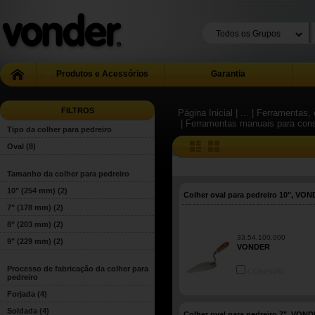
Produtos e Acessórios
Garantia
FILTROS
Página Inicial
| ...
| Ferramentas, 
| Ferramentas manuais para con
Tipo da colher para pedreiro
Oval
(8)
Tamanho da colher para pedreiro
10" (254 mm)
(2)
Colher oval para pedreiro 10", VO
7" (178 mm)
(2)
8" (203 mm)
(2)
33.54.100.000
9" (229 mm)
(2)
VONDER
Processo de fabricação da colher para
COMPARE
pedreiro
Forjada
(4)
Soldada
(4)
Colher oval para pedreiro 7", VON